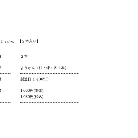
ようかん 【２本入り】
格
２本
容
ようかん（粒・煉：各１本）
限
製造日より365日
格
1,000円(本体)
1,080円(税込)