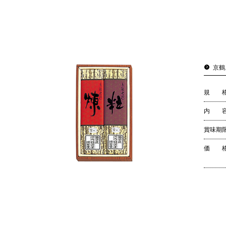
京鶴
規 
内 
賞味期
価 