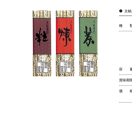
京
種 
容 
賞味期
価 