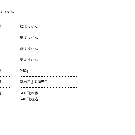
鶴ようかん
類
粒ようかん
煉ようかん
茶ようかん
栗ようかん
量
240g
限
製造日より365日
格
500円(本体)
540円(税込)