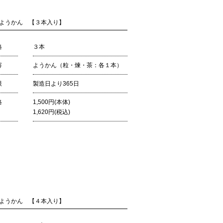
ようかん 【３本入り】
格
３本
容
ようかん（粒・煉・茶：各１本）
限
製造日より365日
格
1,500円(本体)
1,620円(税込)
ようかん 【４本入り】