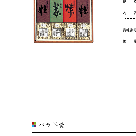
規 
内 
賞味期
価 