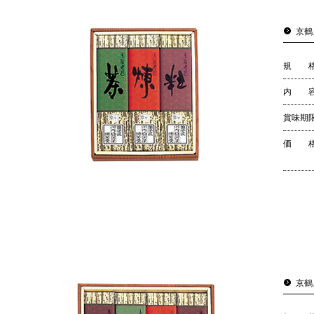
京鶴
規 
内 
賞味期
価 
京鶴