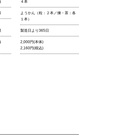
格
４本
容
ようかん（粒：２本／煉・茶：各
１本）
限
製造日より365日
格
2,000円(本体)
2,160円(税込)